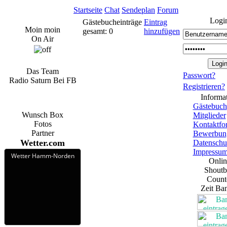
Startseite
Chat
Sendeplan
Forum
Logi
Gästebucheinträge
Eintrag
Moin moin
gesamt: 0
hinzufügen
On Air
Das Team
Passwort?
Radio Saturn Bei FB
Registrieren?
Informa
Gästebuch
Wunsch Box
Mitglieder
Fotos
Kontaktfo
Partner
Bewerbun
Wetter.com
Datenschu
Impressu
Wetter Hamm-Norden
Onlin
Shout
Count
Zeit Ba