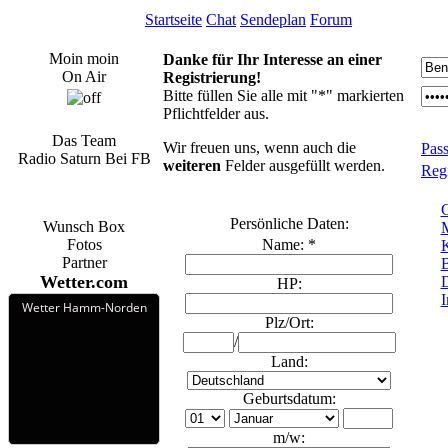
Startseite
Chat
Sendeplan
Forum
Moin moin
Danke für Ihr Interesse an einer
On Air
Registrierung!
Bitte füllen Sie alle mit "*" markierten
Pflichtfelder aus.
Das Team
Wir freuen uns, wenn auch die
Pas
Radio Saturn Bei FB
weiteren
Felder ausgefüllt werden.
Regi
G
Persönliche Daten:
Wunsch Box
M
Fotos
Name: *
K
Partner
Wetter.com
D
HP:
Wetter Hamm-Norden
Plz/Ort:
/
Land:
Geburtsdatum:
m/w: