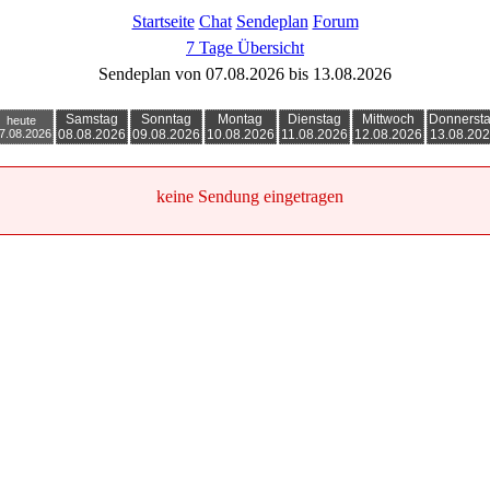
Startseite
Chat
Sendeplan
Forum
7 Tage Übersicht
Sendeplan von 07.08.2026 bis 13.08.2026
Samstag
Sonntag
Montag
Dienstag
Mittwoch
Donnerst
heute
7.08.2026
08.08.2026
09.08.2026
10.08.2026
11.08.2026
12.08.2026
13.08.20
keine Sendung eingetragen